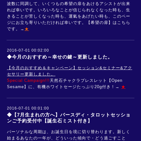
波数に同調して、いくつもの希望の扉をあけるアシストが出来
れば幸いです。いろいろなことが信じられなくなった時も、生
きることが苦しくなった時も、運氣をあげたい時も、このペー
ジにお立ち寄りいただければ幸いです。【希望の扉】はこちら
です。→
★
2016-07-01 00:02:00
◆今月のおすすめ～幸せの鍵～更新しました。
【今月のおすすめ＆キャンペーン】セッション&セミナー&アク
セサリー更新しました。
Special Campaign!!!
天然石チャクラブレスレット【Open
Sesame】に、有機ホワイトセージたっぷり20g付き！→
★
2016-07-01 00:01:00
◆【7月生まれの方へ】バースディ・タロットセッショ
ンご予約受付中【誕生石ミスト付き】
パーソナルな周期は、お誕生日を境に切り替わります。新しく
始まるあなたの一年が、どういった傾向で・どう過ごすこと