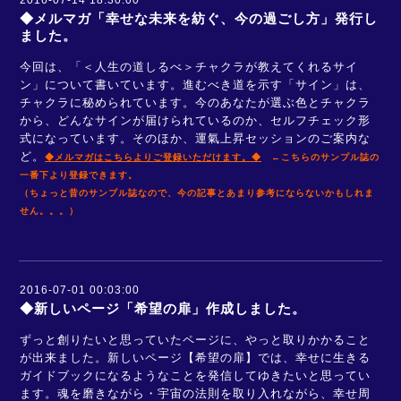
2016-07-14 18:30:00
◆メルマガ「幸せな未来を紡ぐ、今の過ごし方」発行し
ました。
今回は、「＜人生の道しるべ＞チャクラが教えてくれるサイ
ン」について書いています。進むべき道を示す「サイン」は、
チャクラに秘められています。今のあなたが選ぶ色とチャクラ
から、どんなサインが届けられているのか、セルフチェック形
式になっています。そのほか、運氣上昇セッションのご案内な
ど。
◆メルマガはこちらよりご登録いただけます
。◆
←こちらのサンプル誌の
一番下より登録できます。
（ちょっと昔のサンプル誌なので、今の記事とあまり参考にならないかもしれま
せん。。。）
2016-07-01 00:03:00
◆新しいページ「希望の扉」作成しました。
ずっと創りたいと思っていたページに、やっと取りかかること
が出来ました。新しいページ【希望の扉】では、幸せに生きる
ガイドブックになるようなことを発信してゆきたいと思ってい
ます。魂を磨きながら・宇宙の法則を取り入れながら、幸せ周