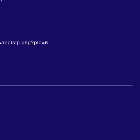
！
s/registp.php?pid=6