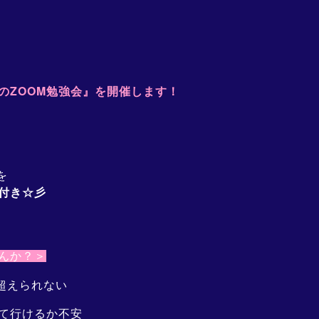
の
ZOOM勉強会』を開催します！
を
付き☆彡
んか？＞
超えられない
て行けるか不安