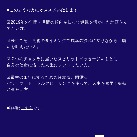
■このような方にオススメいたします
☑︎2019年の年間・月間の傾向を知って運氣を活かした計画を立
てたい方。
☑︎来年こそ、最善のタイミングで成幸の流れに乗りながら、願
いを叶えたい方。
☑︎７つのチャクラに届いたスピリットメッセージをもとに
自分の使命に沿った人生にシフトしたい方。
☑︎最幸の１年にするための注意点、開運法
パワーフード、セルフヒーリングを使って、人生を素早く好転
させたい方。
■詳細は
こちら
です。